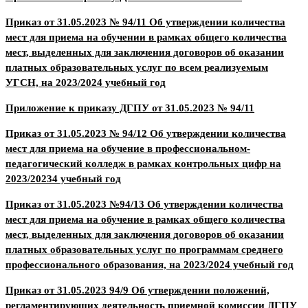
Приказ от 31.05.2023 № 94/11 Об утверждении количества
мест для приема на обучении в рамках общего количества
мест, выделенных для заключения договоров об оказании
платных образовательных услуг по всем реализуемым
УГСН, на 2023/2024 учебный год
Приложение к приказу ДГПУ от 31.05.2023 № 94/11
Приказ от 31.05.2023 № 94/12 Об утверждении количества
мест для приема на обучение в профессиональном-
педагогический колледж в рамках контрольных цифр на
2023/20234 учебный год
Приказ от 31.05.2023 №94/13 Об утверждении количества
мест для приема на обучение в рамках общего количества
мест, выделенных для заключения договоров об оказании
платных образовательных услуг по программам среднего
профессионального образования, на 2023/2024 учебный год
Приказ от 31.05.2023 94/9 Об утверждении положений,
регламентирующих деятельность приемной комиссии ДГПУ